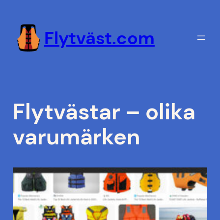
Hoppa
till
Flytväst.com
innehåll
Flytvästar – olika
varumärken