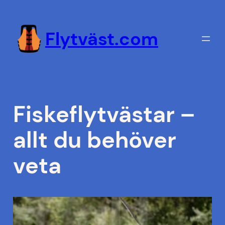
Hoppa
till
Flytväst.com
innehåll
Fiskeflytvästar –
allt du behöver
veta